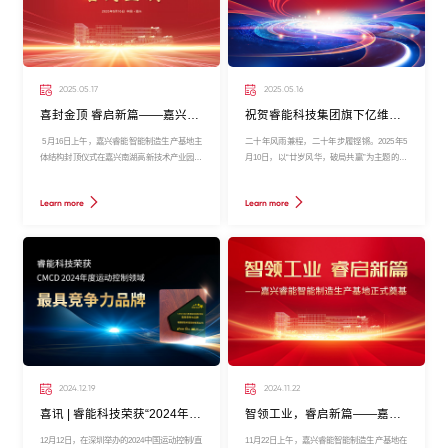
2025.05.17
2025.05.16
喜封金顶 睿启新篇——嘉兴睿能智能制造生产基地封顶
祝贺睿能科技集团旗下亿维自动化成立20周年
5月16日上午，嘉兴睿能智能制造生产基地主
二十年风雨兼程，二十年步履铿锵。2025年5
体结构封顶仪式在嘉兴南湖高新技术产业园区
月10日，以“廿岁风华，破局共赢”为主题的睿
隆重举行。嘉兴南湖高新技术产业园区管委会
能科技集团旗下亿维自动化20周年庆典大会在
副主任江军，睿能科技集团副总经理、董事会
深圳蛇口希尔顿酒店隆重举行。公司合作伙
Learn more
Learn more
秘书蓝李春，睿能科技集团变频器事业部总经
伴、行业专家、企业员工等200余位嘉宾共聚
理、嘉兴睿能总经理刘国鹰及各界领导、嘉宾
一堂，在光影交织中回溯奋斗足迹，于智造浪
共同见证了这一历史性时刻。这标志着睿能科
潮下共绘未来蓝图。这场承载着感恩、荣耀与
技集团在华东区域的战略布局迈出关键一步，
野心的盛会，既是对二十年坚守初心的深情告
更彰显了长三角工业自动化产业高质量发展的
白，更是面向未来的破局宣言。
强劲动能。
2024.12.19
2024.11.22
喜讯 | 睿能科技荣获“2024年度运动控制领域最具竞争力品...
智领工业，睿启新篇——嘉兴睿能智能制造生产基地正式奠基
12月12日，在深圳举办的2024中国运动控制/直
11月22日上午，嘉兴睿能智能制造生产基地在