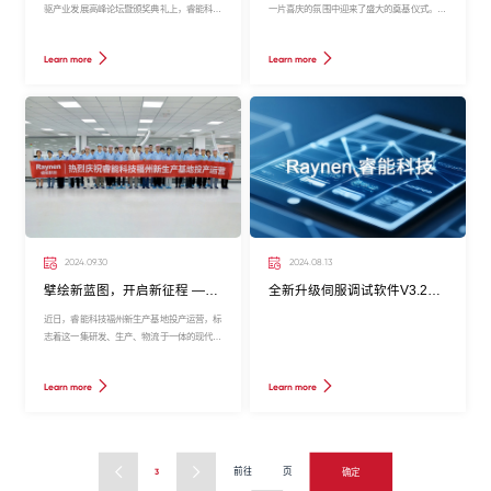
驱产业发展高峰论坛暨颁奖典礼上，睿能科技
一片喜庆的氛围中迎来了盛大的奠基仪式。嘉
荣获“CMCD 2024年度运动控制领域最具竞争
兴市南湖区委常委、组织部长、南湖高新区党
力品牌” 殊荣，本次获奖是运动控制领域客户
工委副书记陈光振，睿能科技集团副总经理蓝
Learn more
Learn more
对我们过去一年辛勤耕耘的肯定，更是对睿能
李春，睿能科技集团变频器事业部总经理、嘉
品牌价值的高度认可!
兴睿能总经理刘国鹰及各界领导、嘉宾齐聚一
堂，共同见证这一历史性时刻。
2024.09.30
2024.08.13
擘绘新蓝图，开启新征程 —— 睿能科技福州新生产基地投产运营
全新升级伺服调试软件V3.2版本现已发布
近日，睿能科技福州新生产基地投产运营，标
志着这一集研发、生产、物流于一体的现代化
智能制造标杆项目正式启航，为福州市高新区
乃至全市的产业结构优化与创新发展注入了澎
Learn more
Learn more
湃动能。
前往
页
3