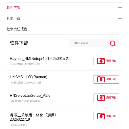
软件下载
其他下载
社会责任报告
软件下载
Raynen_HMISetup(4.212.250915.2...
资料下载
HMI调试软件 | 2025年11月05日
UniSYS_1.60(Raynen)
资料下载
PLC调试软件 | 2025年08月18日
RNServoLabSetup_V3.6
资料下载
伺服调试软件 | 2026年04月24日
睿能工艺制版一体化（通用）
资料下载
2026022719
| 2026年03月09日