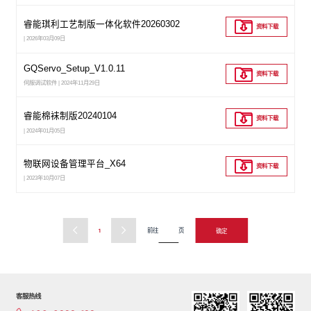
睿能琪利工艺制版一体化软件20260302
资料下载
| 2026年03月09日
GQServo_Setup_V1.0.11
资料下载
伺服调试软件 | 2024年11月29日
睿能棉袜制版20240104
资料下载
| 2024年01月05日
物联网设备管理平台_X64
资料下载
| 2023年10月07日
前往
页
1
客服热线