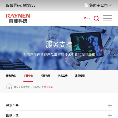
股票代码: 603933
集团子公司
En
服务支持
为用户提供睿能产品丰富的技术资料和视频教程
服务网络
下载中心
视频教程
产品公告
意见反馈
首页
服务支持
下载中心
软件下载
样本手册
图纸下载