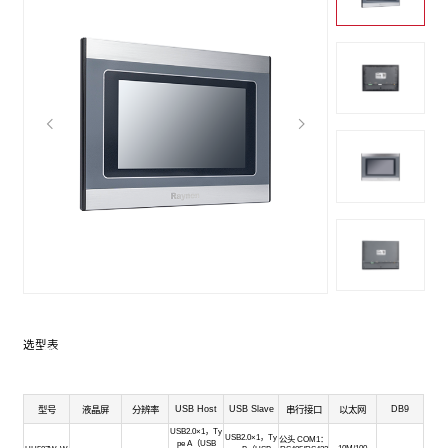
UH500W系列物联网HMI——远程管理专家
远程操控，及时预防
选型表
支持远程上下载设备程序，无需亲自到场调试；故障信息多平台及时
推送，综合分析故障点提供预防依据
USB Host
USB Slave
DB9
型号
液晶屏
分辨率
串行接口
以太网
USB2.0×1，Ty
USB2.0×1，Ty
公头 COM1：
pe A（USB
10M/100